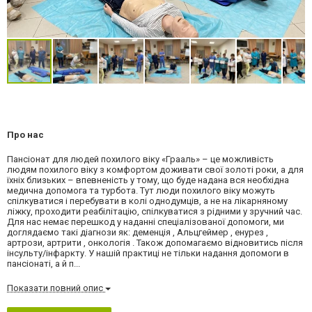
Про нас
Пансіонат для людей похилого віку «Грааль» – це можливість
людям похилого віку з комфортом доживати свої золоті роки, а для
їхніх близьких – впевненість у тому, що буде надана вся необхідна
медична допомога та турбота. Тут люди похилого віку можуть
спілкуватися і перебувати в колі однодумців, а не на лікарняному
ліжку, проходити реабілітацію, спілкуватися з рідними у зручний час.
Для нас немає перешкод у наданні спеціалізованої допомоги, ми
доглядаємо такі діагнози як: деменція , Альцгеймер , енурез ,
артрози, артрити , онкологія . Також допомагаємо відновитись після
інсульту/інфаркту. У нашій практиці не тільки надання допомоги в
пансіонаті, а й п...
Показати повний опис