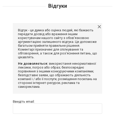
Відгуки
Відгук - це думка або оцінка людей, які бажають
передати досвід або враження іншим
користувачам нашого сайту з обов'язковою
аргументацією залишеного відгука. Це допоможе
багатьом прийняти правильне рішення.
Коментарі призначені для спілкування та
обговорення, а також для роз'яснення питань, що
цікавлять.
Не дозволяється:
використання ненормативної
лексики, погроз або образ; безпосереднє
порівняння з іншими конкуруючими компаніями;
безпідставні заяви, що ображають діяльність
компанії і / або її послуги; розміщення посилань на
сторонні інтернет-ресурси; реклама та
самореклама.
Введіть email: