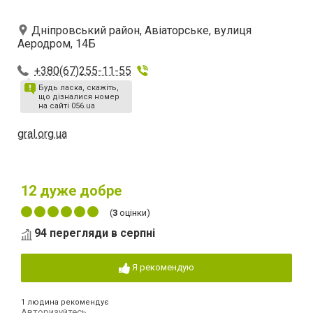
Дніпровський район, Авіаторське, вулиця
Аеродром, 14Б
+380(67)255-11-55
Будь ласка, скажіть,
що дізналися номер
на сайті 056.ua
gral.org.ua
12
дуже добре
(
3
оцінки)
94 перегляди в серпні
Я рекомендую
1 людина рекомендує
Авторизуйтесь
,